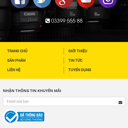
03399 555 88
TRANG CHỦ
GIỚI THIỆU
SẢN PHẨM
TIN TỨC
LIÊN HỆ
TUYỂN DỤNG
NHẬN THÔNG TIN KHUYẾN MÃI