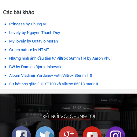
Các bài khác
Princess by Chung Vu
Lovely by Nguyen Thanh Duy
My lovely by Octavio Moran
Green nature by NTMT
Những hình ảnh đầu tiên từ Viltrox 56mm f14 by Aaron Phull
BW by Damian Bjorn Jakowski
Album Vladimir Yordanov with Viltrox 85mm f18
Sự kết hợp giữa Fuji XT100 và Viltrox 85F18 mark II
KẾT NỐI VỚI CHÚNG TÔI