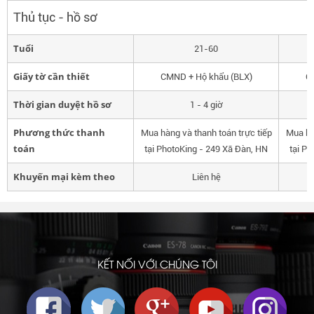
Thủ tục - hồ sơ
Tuổi
21-60
Giấy tờ cần thiết
CMND + Hộ khẩu (BLX)
C
Thời gian duyệt hồ sơ
1 - 4 giờ
Phương thức thanh
Mua hàng và thanh toán trực tiếp
Mua hà
toán
tại PhotoKing - 249 Xã Đàn, HN
tại P
Khuyến mại kèm theo
Liên hệ
KẾT NỐI VỚI CHÚNG TÔI