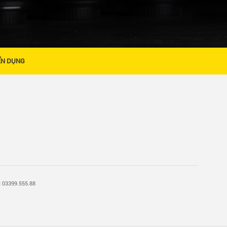
ỂN DỤNG
:
03399.555.88