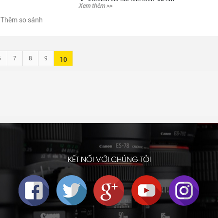
Khoảng lấy nét gần nhất: 55 cm
Xem thêm >>
Có 11 thấu kính trong 09 nhóm
Thêm so sánh
Đường kính Filter: 52mm
Trọng lượng: 171g
Tự động lấy nét Auto Focus
Sản xuất cho: Sony E, Fujifilm X, Nikon Z
6
7
8
9
10
Hàng chính hãng Viltrox Việt Nam
KẾT NỐI VỚI CHÚNG TÔI