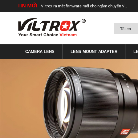
TIN MỚI
Viltrox ra mắt firmware mới cho ngàm chuyển Viltrox EF-FX1 và EF-FX2 (v.2.29)
CAMERA LENS
LENS MOUNT ADAPTER
L