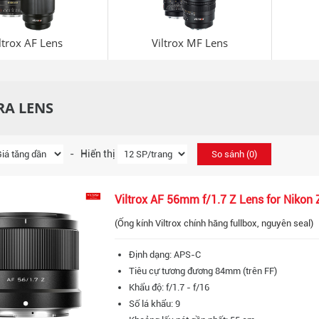
ltrox AF Lens
Viltrox MF Lens
A LENS
- Hiển thị
So sánh (
0
)
Viltrox AF 56mm f/1.7 Z Lens for Nikon 
(Ống kính Viltrox chính hãng fullbox, nguyên seal)
Định dạng: APS-C
Tiêu cự tương đương 84mm (trên FF)
Khẩu độ: f/1.7 - f/16
Số lá khẩu: 9