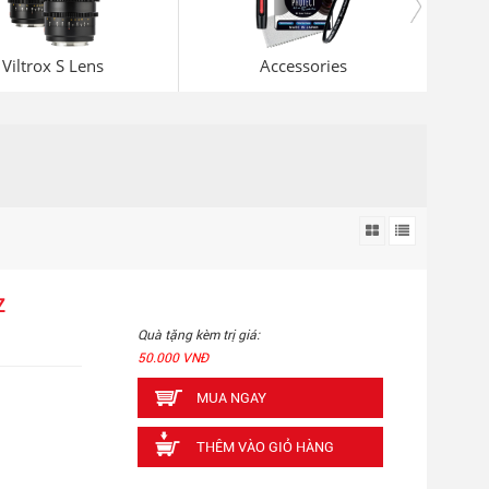
Viltrox S Lens
Accessories
Z
Quà tặng kèm trị giá:
50.000 VNĐ
MUA NGAY
THÊM VÀO GIỎ HÀNG