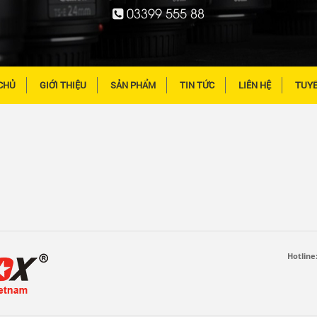
03399 555 88
CHỦ
GIỚI THIỆU
SẢN PHẨM
TIN TỨC
LIÊN HỆ
TUY
Hotline