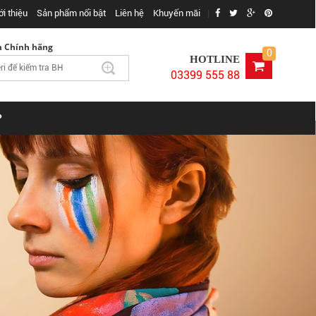
ới thiệu
Sản phẩm nổi bật
Liên hệ
Khuyến mãi
|
m Chính hãng
0
HOTLINE
03399 555 88
P