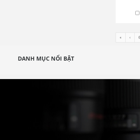
«
‹
DANH MỤC NỔI BẬT