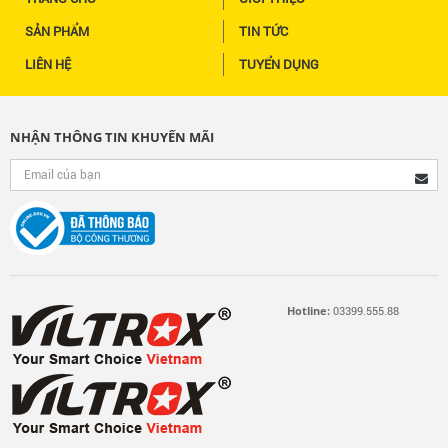
SẢN PHẨM
TIN TỨC
LIÊN HỆ
TUYỂN DỤNG
NHẬN THÔNG TIN KHUYẾN MÃI
Hotline:
03399.555.88