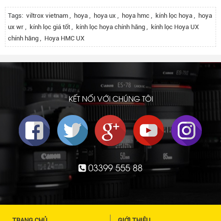
Tags:
viltrox vietnam
,
hoya
,
hoya ux
,
hoya hmc
,
kính lọc hoya
,
hoya
ux wr
,
kính lọc giá tốt
,
kính lọc hoya chính hãng
,
kính lọc Hoya UX
chính hãng
,
Hoya HMC UX
KẾT NỐI VỚI CHÚNG TÔI
03399 555 88
TRANG CHỦ
GIỚI THIỆU