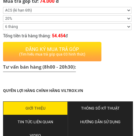
Mua trả góp từ:
74.000
đ
Tổng tiền trả hàng tháng:
54.454
đ
ĐĂNG KÝ MUA TRẢ GÓP
(Tìm hiểu mua trả góp qua 03 hình thức)
Tư vấn bán hàng (8h00 - 20h30):
QUYỀN LỢI HÀNG CHÍNH HÃNG VILTROX.VN
GIỚI THIỆU
THÔNG SỐ KỸ THUẬT
TIN TỨC LIÊN QUAN
HƯỚNG DẪN SỬ DỤNG
VIDEO