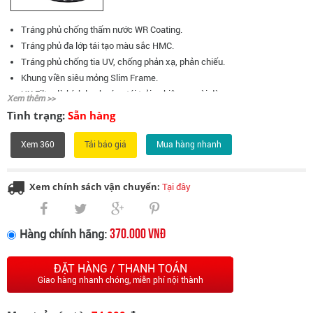
Tráng phủ chống thấm nước WR Coating.
Tráng phủ đa lớp tái tạo màu sắc HMC.
Tráng phủ chống tia UV, chống phản xạ, phản chiếu.
Khung viền siêu mỏng Slim Frame.
UX Filter là kính lọc hướng tới trải nghiệm người dùng
Xem thêm >>
Tình trạng:
Sẵn hàng
Xem 360
Mua hàng nhanh
Xem chính sách vận chuyển:
Tại đây
370.000 VNĐ
Hàng chính hãng:
ĐẶT HÀNG / THANH TOÁN
Giao hàng nhanh chóng, miễn phí nội thành