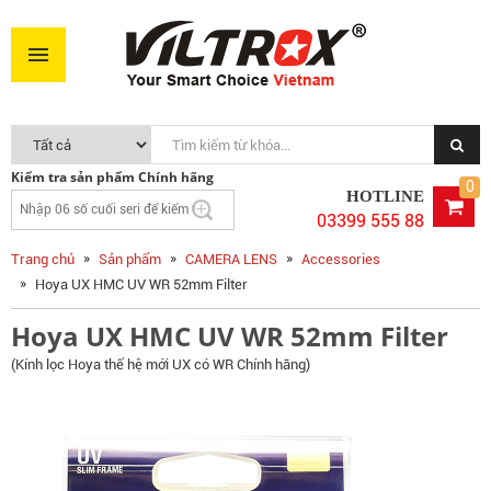
Hoya UX HMC UV WR 52mm Filter
370.000VNĐ
MUA NGAY
Kiểm tra sản phẩm Chính hãng
0
HOTLINE
03399 555 88
Trang chủ
Sản phẩm
CAMERA LENS
Accessories
Hoya UX HMC UV WR 52mm Filter
Hoya UX HMC UV WR 52mm Filter
(Kính lọc Hoya thế hệ mới UX có WR Chính hãng)