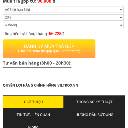
Mua trả góp từ:
90.000
đ
Tổng tiền trả hàng tháng:
66.228
đ
ĐĂNG KÝ MUA TRẢ GÓP
(Tìm hiểu mua trả góp qua 03 hình thức)
Tư vấn bán hàng (8h00 - 20h30):
QUYỀN LỢI HÀNG CHÍNH HÃNG VILTROX.VN
GIỚI THIỆU
THÔNG SỐ KỸ THUẬT
TIN TỨC LIÊN QUAN
HƯỚNG DẪN SỬ DỤNG
VIDEO