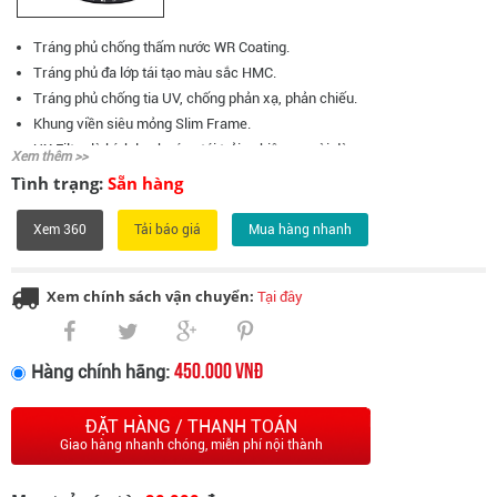
Tráng phủ chống thấm nước WR Coating.
Tráng phủ đa lớp tái tạo màu sắc HMC.
Tráng phủ chống tia UV, chống phản xạ, phản chiếu.
Khung viền siêu mỏng Slim Frame.
UX Filter là kính lọc hướng tới trải nghiệm người dùng
Xem thêm >>
Tình trạng:
Sẵn hàng
Xem 360
Mua hàng nhanh
Xem chính sách vận chuyển:
Tại đây
450.000 VNĐ
Hàng chính hãng:
ĐẶT HÀNG / THANH TOÁN
Giao hàng nhanh chóng, miễn phí nội thành