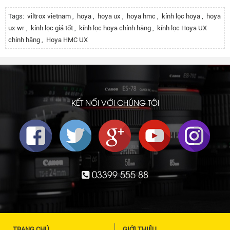
Tags:
viltrox vietnam
,
hoya
,
hoya ux
,
hoya hmc
,
kính lọc hoya
,
hoya
ux wr
,
kính lọc giá tốt
,
kính lọc hoya chính hãng
,
kính lọc Hoya UX
chính hãng
,
Hoya HMC UX
KẾT NỐI VỚI CHÚNG TÔI
03399 555 88
TRANG CHỦ
GIỚI THIỆU