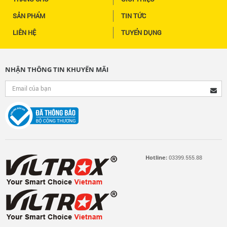
SẢN PHẨM
TIN TỨC
LIÊN HỆ
TUYỂN DỤNG
NHẬN THÔNG TIN KHUYẾN MÃI
Hotline:
03399.555.88