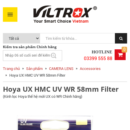
Hoya UX HMC UV WR 58mm Filter
450.000VNĐ
MUA NGAY
Kiểm tra sản phẩm Chính hãng
0
HOTLINE
03399 555 88
Trang chủ
Sản phẩm
CAMERA LENS
Accessories
Hoya UX HMC UV WR 58mm Filter
Hoya UX HMC UV WR 58mm Filter
(Kính lọc Hoya thế hệ mới UX có WR Chính hãng)