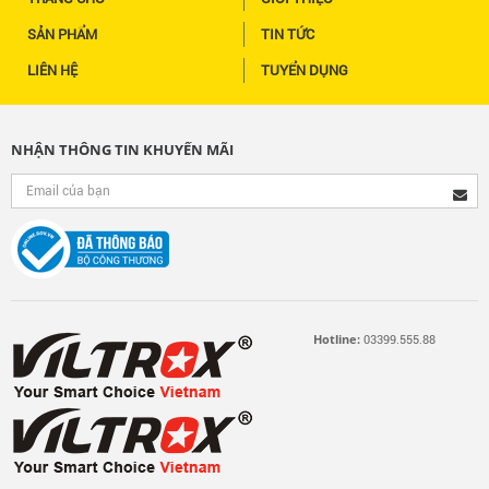
SẢN PHẨM
TIN TỨC
LIÊN HỆ
TUYỂN DỤNG
NHẬN THÔNG TIN KHUYẾN MÃI
Hotline:
03399.555.88