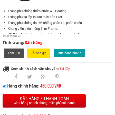
Tráng phủ chống thấm nước WR Coating.
Tráng phủ đa lớp tái tạo màu sắc HMC.
Tráng phủ chống tia UV, chống phản xạ, phản chiếu.
Khung viền siêu mỏng Slim Frame.
UX Filter là kính lọc hướng tới trải nghiệm người dùng
Xem thêm >>
Tình trạng:
Sẵn hàng
Xem 360
Mua hàng nhanh
Xem chính sách vận chuyển:
Tại đây
450.000 VNĐ
Hàng chính hãng:
ĐẶT HÀNG / THANH TOÁN
Giao hàng nhanh chóng, miễn phí nội thành