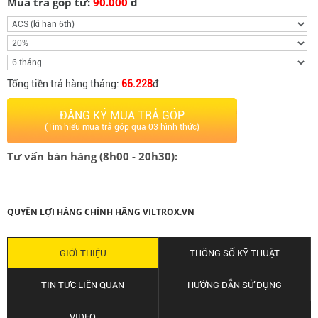
Mua trả góp từ:
90.000
đ
Tổng tiền trả hàng tháng:
66.228
đ
ĐĂNG KÝ MUA TRẢ GÓP
(Tìm hiểu mua trả góp qua 03 hình thức)
Tư vấn bán hàng (8h00 - 20h30):
QUYỀN LỢI HÀNG CHÍNH HÃNG VILTROX.VN
GIỚI THIỆU
THÔNG SỐ KỸ THUẬT
TIN TỨC LIÊN QUAN
HƯỚNG DẪN SỬ DỤNG
VIDEO