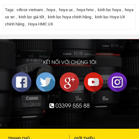
Tags:
viltrox vietnam
,
hoya
,
hoya ux
,
hoya hmc
,
kính lọc hoya
,
hoya
ux wr
,
kính lọc giá tốt
,
kính lọc hoya chính hãng
,
kính lọc Hoya UX
chính hãng
,
Hoya HMC UX
KẾT NỐI VỚI CHÚNG TÔI
03399 555 88
TRANG CHỦ
GIỚI THIỆU