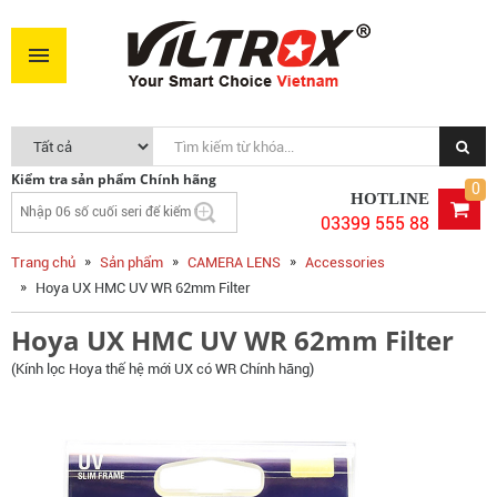
Hoya UX HMC UV WR 62mm Filter
450.000VNĐ
MUA NGAY
Kiểm tra sản phẩm Chính hãng
0
HOTLINE
03399 555 88
Trang chủ
Sản phẩm
CAMERA LENS
Accessories
Hoya UX HMC UV WR 62mm Filter
Hoya UX HMC UV WR 62mm Filter
(Kính lọc Hoya thế hệ mới UX có WR Chính hãng)