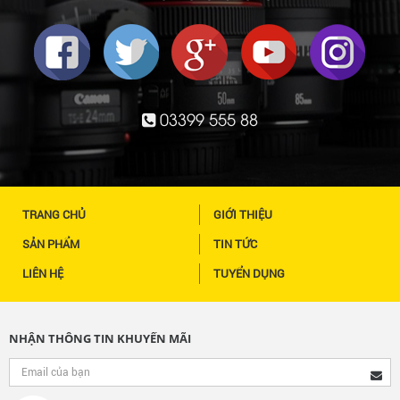
03399 555 88
TRANG CHỦ
GIỚI THIỆU
SẢN PHẨM
TIN TỨC
LIÊN HỆ
TUYỂN DỤNG
NHẬN THÔNG TIN KHUYẾN MÃI