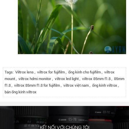
Tags:
Viltrox lens
,
viltrox for fujifilm
,
ống kính cho fujifilm
,
viltrox
mount
,
viltrox hdmi monitor
,
viltrox led light
,
viltrox 85mm f1.8
,
85mm
f1.8
,
viltrox 85mm f1.8 for fujifilm
,
viltrox việt nam
,
ống kính viltrox
,
bán ống kính viltrox
KẾT NỐI VỚI CHÚNG TÔI