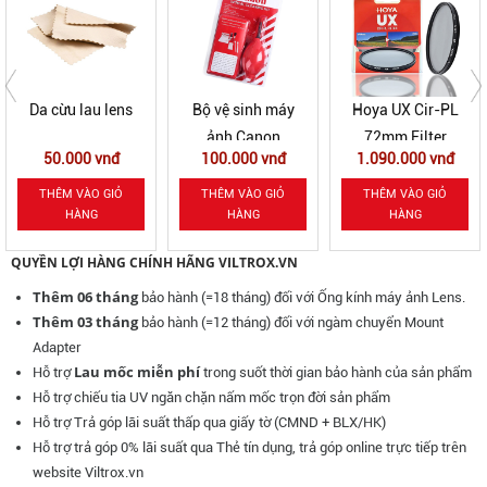
Da cừu lau lens
Bộ vệ sinh máy
Hoya UX Cir-PL
ảnh Canon
72mm Filter
50.000 vnđ
100.000 vnđ
1.090.000 vnđ
THÊM VÀO GIỎ
THÊM VÀO GIỎ
THÊM VÀO GIỎ
HÀNG
HÀNG
HÀNG
QUYỀN LỢI HÀNG CHÍNH HÃNG VILTROX.VN
Thêm 06 tháng
bảo hành (=18 tháng) đối với Ống kính máy ảnh Lens.
Thêm 03 tháng
bảo hành (=12 tháng) đối với ngàm chuyển Mount
Adapter
Lau mốc miễn phí
Hỗ trợ
trong suốt thời gian bảo hành của sản phẩm
Hỗ trợ chiếu tia UV ngăn chặn nấm mốc
trọn đời sản phẩm
Hỗ trợ Trả góp lãi suất thấp qua giấy tờ (CMND + BLX/HK)
Hỗ trợ trả góp 0% lãi suất qua Thẻ tín dụng, trả góp online trực tiếp trên
website Viltrox.vn