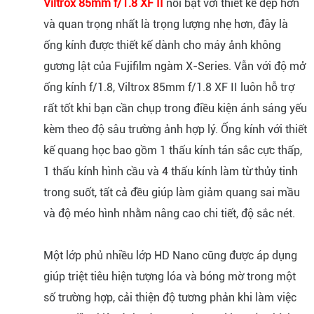
Viltrox 85mm f/1.8 XF II
nổi bật với thiết kế đẹp hơn
và quan trọng nhất là trọng lượng nhẹ hơn, đây là
ống kính được thiết kế dành cho máy ảnh không
gương lật của Fujifilm
ngàm X-Series
. Vẫn với độ mở
ống kính f/1.8, Viltrox 85mm f/1.8 XF II luôn hỗ trợ
rất tốt khi bạn cần chụp trong điều kiện ánh sáng yếu
kèm theo độ sâu trường ảnh hợp lý. Ống kính với thiết
kế quang học bao gồm 1 thấu kính tán sắc cực thấp,
1 thấu kính hình cầu và 4 thấu kính làm từ thủy tinh
trong suốt, tất cả đều giúp làm giảm quang sai mầu
và độ méo hình nhằm nâng cao chi tiết, độ sắc nét.
Một lớp phủ nhiều lớp HD Nano cũng được áp dụng
giúp triệt tiêu hiện tượng lóa và bóng mờ trong một
số trường hợp, cải thiện độ tương phản khi làm việc