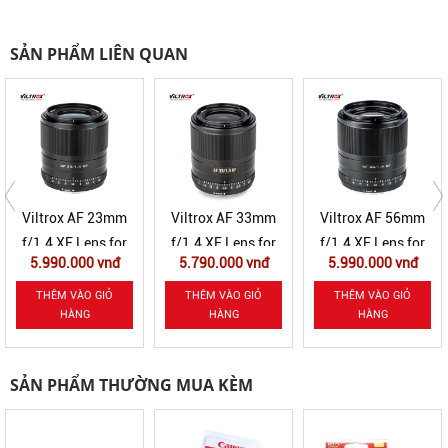
SẢN PHẨM LIÊN QUAN
Viltrox AF 23mm
Viltrox AF 33mm
Viltrox AF 56mm
f/1.4 XF Lens for
f/1.4 XF Lens for
f/1.4 XF Lens for
5.990.000 vnđ
5.790.000 vnđ
5.990.000 vnđ
Fuji X (v2)
Fuji X
Fuji X
THÊM VÀO GIỎ
THÊM VÀO GIỎ
THÊM VÀO GIỎ
HÀNG
HÀNG
HÀNG
SẢN PHẨM THƯỜNG MUA KÈM