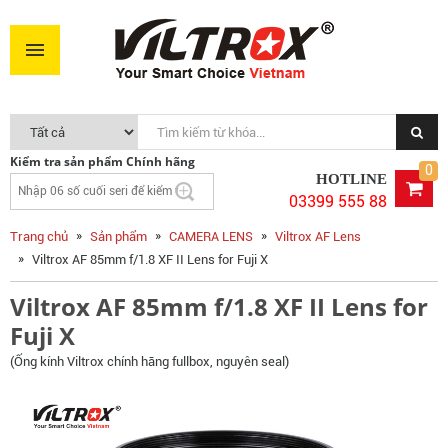
Viltrox AF 85mm f/1.8 XF II Lens for Fuji X
6.990.000VNĐ
MUA NGAY
Kiểm tra sản phẩm Chính hãng
0
HOTLINE
03399 555 88
Trang chủ
Sản phẩm
CAMERA LENS
Viltrox AF Lens
Viltrox AF 85mm f/1.8 XF II Lens for Fuji X
Viltrox AF 85mm f/1.8 XF II Lens for
Fuji X
(Ống kính Viltrox chính hãng fullbox, nguyên seal)