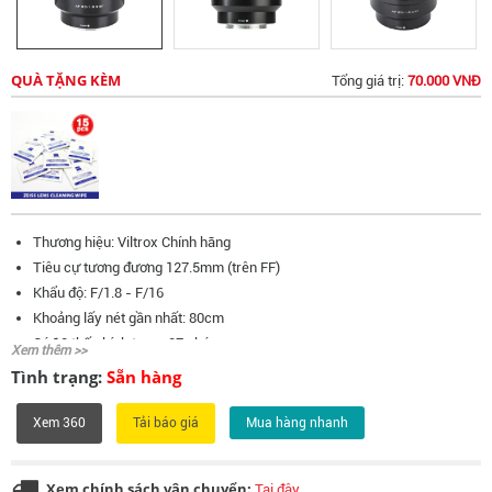
QUÀ TẶNG KÈM
Tổng giá trị:
70.000 VNĐ
Thương hiệu: Viltrox Chính hãng
Tiêu cự tương đương 127.5mm (trên FF)
Khẩu độ: F/1.8 - F/16
Khoảng lấy nét gần nhất: 80cm
Có 10 thấu kính trong 07 nhóm
Xem thêm >>
Gồm 01 thấu kính Extra-Low Dispersion
Tình trạng:
Sẵn hàng
Lens với motor lấy nét tự động STM
Đường kính Filter: 72mm
Xem 360
Mua hàng nhanh
Thấu kính phủ đa lớp Coating cao cấp HD Nano
Tự động lấy nét Auto Focus khi dùng trên Fujifilm
Xem chính sách vận chuyển:
Tại đây