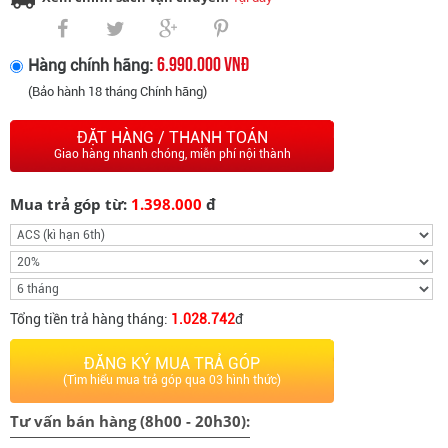
Sản xuất cho: Sony E, Fujifilm X
6.990.000 VNĐ
Hàng chính hãng:
(Bảo hành 18 tháng Chính hãng)
ĐẶT HÀNG / THANH TOÁN
Giao hàng nhanh chóng, miễn phí nội thành
Mua trả góp từ:
1.398.000
đ
Tổng tiền trả hàng tháng:
1.028.742
đ
ĐĂNG KÝ MUA TRẢ GÓP
(Tìm hiểu mua trả góp qua 03 hình thức)
Tư vấn bán hàng (8h00 - 20h30):