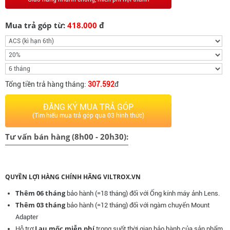
Mua trả góp từ:
418.000
đ
Tổng tiền trả hàng tháng:
307.592
đ
ĐĂNG KÝ MUA TRẢ GÓP
(Tìm hiểu mua trả góp qua 03 hình thức)
Tư vấn bán hàng (8h00 - 20h30):
QUYỀN LỢI HÀNG CHÍNH HÃNG VILTROX.VN
Thêm 06 tháng
bảo hành (=18 tháng) đối với Ống kính máy ảnh Lens.
Thêm 03 tháng
bảo hành (=12 tháng) đối với ngàm chuyển Mount
Adapter
Lau mốc miễn phí
Hỗ trợ
trong suốt thời gian bảo hành của sản phẩm