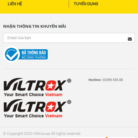
LIÊN HỆ
TUYỂN DỤNG
NHẬN THÔNG TIN KHUYẾN MÃI
Hotline:
03399.555.88
.vn
© Copyright 2020 Viltrox
All rights reserved