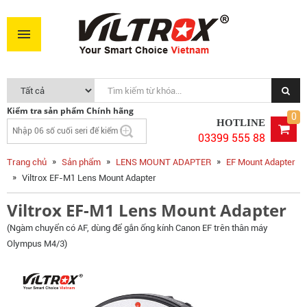
Viltrox EF-M1 Lens Mount Adapter
2.090.000VNĐ
MUA NGAY
Kiểm tra sản phẩm Chính hãng
0
HOTLINE
03399 555 88
Trang chủ
Sản phẩm
LENS MOUNT ADAPTER
EF Mount Adapter
Viltrox EF-M1 Lens Mount Adapter
Viltrox EF-M1 Lens Mount Adapter
(Ngàm chuyển có AF, dùng để gắn ống kính Canon EF trên thân máy
Olympus M4/3)