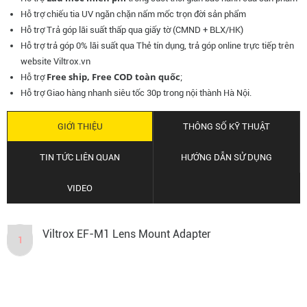
Hỗ trợ chiếu tia UV ngăn chặn nấm mốc
trọn đời sản phẩm
Hỗ trợ Trả góp lãi suất thấp qua giấy tờ (CMND + BLX/HK)
Hỗ trợ trả góp 0% lãi suất qua Thẻ tín dụng, trả góp online trực tiếp trên
website Viltrox.vn
Free ship, Free COD toàn quốc
Hỗ trợ
;
Hỗ trợ Giao hàng nhanh siêu tốc 30p trong nội thành Hà Nội.
GIỚI THIỆU
THÔNG SỐ KỸ THUẬT
TIN TỨC LIÊN QUAN
HƯỚNG DẪN SỬ DỤNG
VIDEO
Viltrox EF-M1 Lens Mount Adapter
1