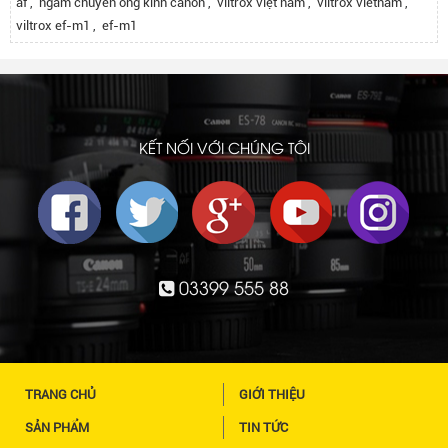
af
,
ngàm chuyển ống kính canon
,
viltrox việt nam
,
viltrox vietnam
,
viltrox ef-m1
,
ef-m1
KẾT NỐI VỚI CHÚNG TÔI
03399 555 88
TRANG CHỦ
GIỚI THIỆU
SẢN PHẨM
TIN TỨC