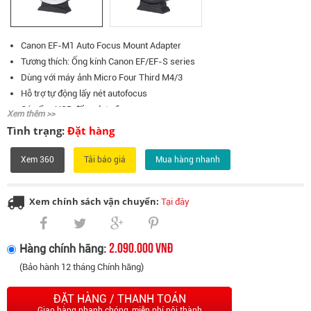
Canon EF-M1 Auto Focus Mount Adapter
Tương thích: Ống kính Canon EF/EF-S series
Dùng với máy ảnh Micro Four Third M4/3
Hỗ trợ tự động lấy nét autofocus
Có cổng USB để update firmware
Xem thêm >>
Chân tiếp xúc mạ vàng, chống chập.
Tình trạng:
Đặt hàng
Kích thước: 67mm x 25mm
Trọng lượng: 115g
Xem 360
Mua hàng nhanh
Xem chính sách vận chuyển:
Tại đây
2.090.000 VNĐ
Hàng chính hãng:
(Bảo hành 12 tháng Chính hãng)
ĐẶT HÀNG / THANH TOÁN
Giao hàng nhanh chóng, miễn phí nội thành