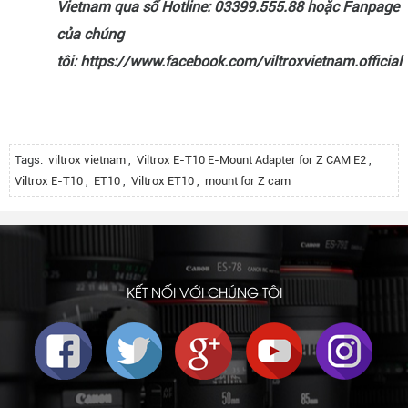
Vietnam qua số Hotline: 03399.555.88 hoặc Fanpage
của chúng
tôi: https://www.facebook.com/viltroxvietnam.official
Tags:
viltrox vietnam
,
Viltrox E-T10 E-Mount Adapter for Z CAM E2
,
Viltrox E-T10
,
ET10
,
Viltrox ET10
,
mount for Z cam
KẾT NỐI VỚI CHÚNG TÔI