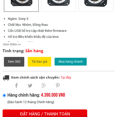
Ngàm: Sony E
Chất liệu: Nhôm, Đồng thau
Cổn USB hỗ trợ cập nhật thêm firmware
Hỗ trợ điều khiển khẩu độ của lens
Trọng lượng: 63.4g
Xem thêm >>
Kích thước (H x W x D): 75 x 75 x 10 mm
Tình trạng:
Sẵn hàng
Tương thích: Z CAM E2-M4, E2-S6, E2-F6, E2-F8
Xem 360
Mua hàng nhanh
Xem chính sách vận chuyển:
Tại đây
4.390.000 VNĐ
Hàng chính hãng:
(Bảo hành 12 tháng Chính hãng)
ĐẶT HÀNG / THANH TOÁN