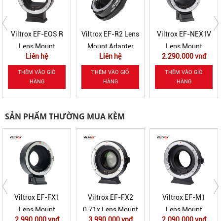
Viltrox EF-EOS R
Viltrox EF-R2 Lens
Viltrox EF-NEX IV
Lens Mount
Mount Adapter
Lens Mount
Liên hệ
Liên hệ
2.290.000 vnđ
Adapter
Adapter
THÊM VÀO GIỎ
THÊM VÀO GIỎ
THÊM VÀO GIỎ
HÀNG
HÀNG
HÀNG
SẢN PHẨM THƯỜNG MUA KÈM
Viltrox EF-FX1
Viltrox EF-FX2
Viltrox EF-M1
Lens Mount
0.71x Lens Mount
Lens Mount
2.990.000 vnđ
3.990.000 vnđ
2.090.000 vnđ