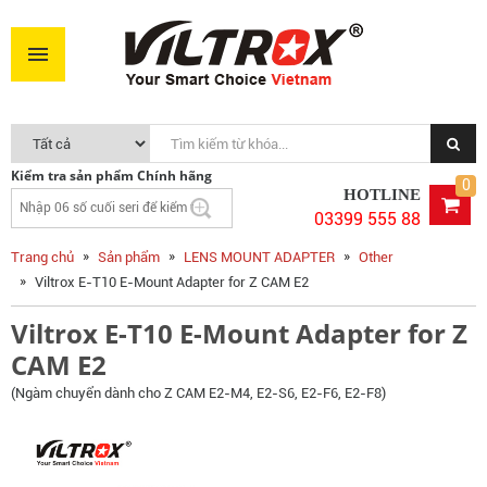
Viltrox E-T10 E-Mount Adapter for Z CAM E2
4.390.000VNĐ
MUA NGAY
Kiểm tra sản phẩm Chính hãng
0
HOTLINE
03399 555 88
Trang chủ
Sản phẩm
LENS MOUNT ADAPTER
Other
Viltrox E-T10 E-Mount Adapter for Z CAM E2
Viltrox E-T10 E-Mount Adapter for Z
CAM E2
(Ngàm chuyển dành cho Z CAM E2-M4, E2-S6, E2-F6, E2-F8)