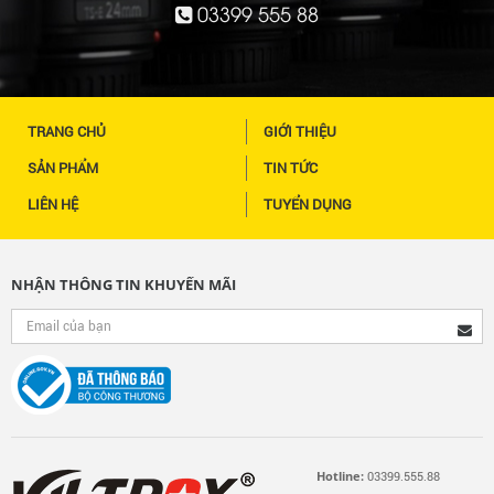
03399 555 88
TRANG CHỦ
GIỚI THIỆU
SẢN PHẨM
TIN TỨC
LIÊN HỆ
TUYỂN DỤNG
NHẬN THÔNG TIN KHUYẾN MÃI
Hotline:
03399.555.88