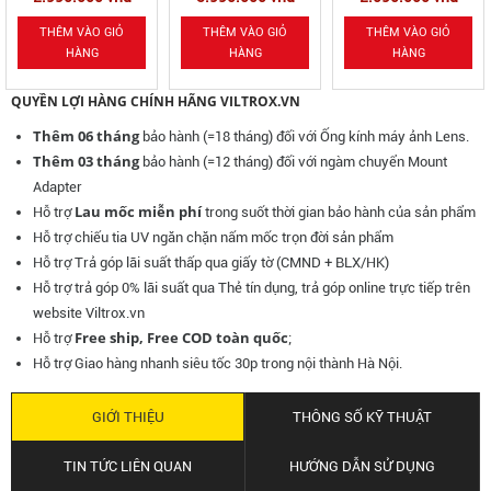
Adapter
Adapter
Adapter
THÊM VÀO GIỎ
THÊM VÀO GIỎ
THÊM VÀO GIỎ
HÀNG
HÀNG
HÀNG
QUYỀN LỢI HÀNG CHÍNH HÃNG VILTROX.VN
Thêm 06 tháng
bảo hành (=18 tháng) đối với Ống kính máy ảnh Lens.
Thêm 03 tháng
bảo hành (=12 tháng) đối với ngàm chuyển Mount
Adapter
Lau mốc miễn phí
Hỗ trợ
trong suốt thời gian bảo hành của sản phẩm
Hỗ trợ chiếu tia UV ngăn chặn nấm mốc
trọn đời sản phẩm
Hỗ trợ Trả góp lãi suất thấp qua giấy tờ (CMND + BLX/HK)
Hỗ trợ trả góp 0% lãi suất qua Thẻ tín dụng, trả góp online trực tiếp trên
website Viltrox.vn
Free ship, Free COD toàn quốc
Hỗ trợ
;
Hỗ trợ Giao hàng nhanh siêu tốc 30p trong nội thành Hà Nội.
GIỚI THIỆU
THÔNG SỐ KỸ THUẬT
TIN TỨC LIÊN QUAN
HƯỚNG DẪN SỬ DỤNG