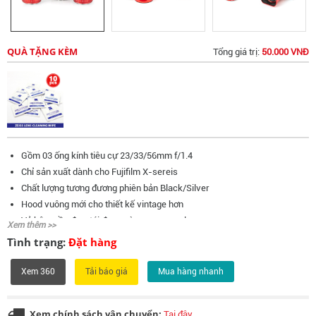
QUÀ TẶNG KÈM
Tổng giá trị:
50.000 VNĐ
Gồm 03 ống kính tiêu cự 23/33/56mm f/1.4
Chỉ sản xuất dành cho Fujifilm X-sereis
Chất lượng tương đương phiên bản Black/Silver
Hood vuông mới cho thiết kế vintage hơn
Vỏ hộp mầu đen, túi đựng và user manual
Xem thêm >>
Tình trạng:
Đặt hàng
Xem 360
Mua hàng nhanh
Xem chính sách vận chuyển:
Tại đây