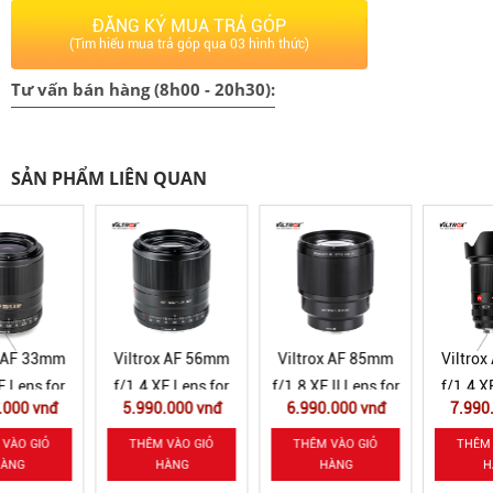
ĐĂNG KÝ MUA TRẢ GÓP
(Tìm hiểu mua trả góp qua 03 hình thức)
Tư vấn bán hàng (8h00 - 20h30):
SẢN PHẨM LIÊN QUAN
Viltrox AF 56mm
Viltrox AF 85mm
Viltrox AF 13mm
f/1.4 XF Lens for
f/1.8 XF II Lens for
f/1.4 XF Lens for
5.990.000 vnđ
6.990.000 vnđ
7.990.000 vnđ
Fuji X
Fuji X
Fuji X
THÊM VÀO GIỎ
THÊM VÀO GIỎ
THÊM VÀO GIỎ
HÀNG
HÀNG
HÀNG