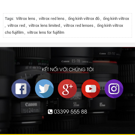
Tags:
Viltrox lens
,
viltrox red lens
,
ống kính viltrox đỏ
,
ống kính viltrox
,
viltrox red
,
viltrox lens limited
,
viltrox red lenses
,
ống kính viltrox
cho fujifilm
,
viltrox lens for fujifilm
KẾT NỐI VỚI CHÚNG TÔI
03399 555 88