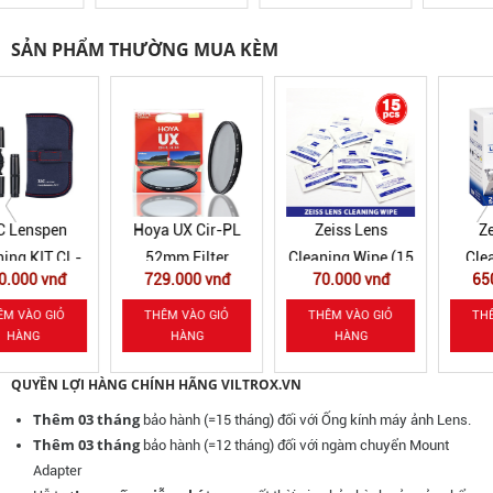
SẢN PHẨM THƯỜNG MUA KÈM
Hoya UX Cir-PL
Zeiss Lens
Zeiss Lens
52mm Filter
Cleaning Wipe (15
Cleaning Wipe
729.000 vnđ
70.000 vnđ
650.000 vnđ
pcs)
(200 pcs)
THÊM VÀO GIỎ
THÊM VÀO GIỎ
THÊM VÀO GIỎ
HÀNG
HÀNG
HÀNG
QUYỀN LỢI HÀNG CHÍNH HÃNG VILTROX.VN
Thêm 03 tháng
bảo hành (=15 tháng) đối với Ống kính máy ảnh Lens.
Thêm 03 tháng
bảo hành (=12 tháng) đối với ngàm chuyển Mount
Adapter