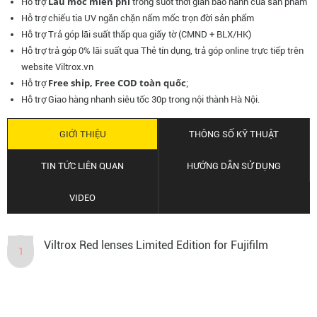
Lau mốc miễn phí
Hỗ trợ
trong suốt thời gian bảo hành của sản phẩm
Hỗ trợ chiếu tia UV ngăn chặn nấm mốc
trọn đời sản phẩm
Hỗ trợ Trả góp lãi suất thấp qua giấy tờ (CMND + BLX/HK)
Hỗ trợ trả góp 0% lãi suất qua Thẻ tín dụng, trả góp online trực tiếp trên
website Viltrox.vn
Free ship, Free COD toàn quốc
Hỗ trợ
;
Hỗ trợ Giao hàng nhanh siêu tốc 30p trong nội thành Hà Nội.
GIỚI THIỆU
THÔNG SỐ KỸ THUẬT
TIN TỨC LIÊN QUAN
HƯỚNG DẪN SỬ DỤNG
VIDEO
Viltrox Red lenses Limited Edition for Fujifilm
1