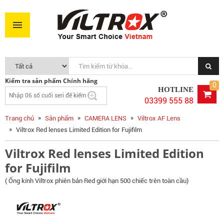
Viltrox Red lenses Limited Edition for Fujifilm
6.290.000VNĐ
MUA NGAY
Kiểm tra sản phẩm Chính hãng
0
HOTLINE
03399 555 88
Trang chủ
Sản phẩm
CAMERA LENS
Viltrox AF Lens
Viltrox Red lenses Limited Edition for Fujifilm
Viltrox Red lenses Limited Edition
for Fujifilm
( Ống kính Viltrox phiên bản Red giới hạn 500 chiếc trên toàn cầu)