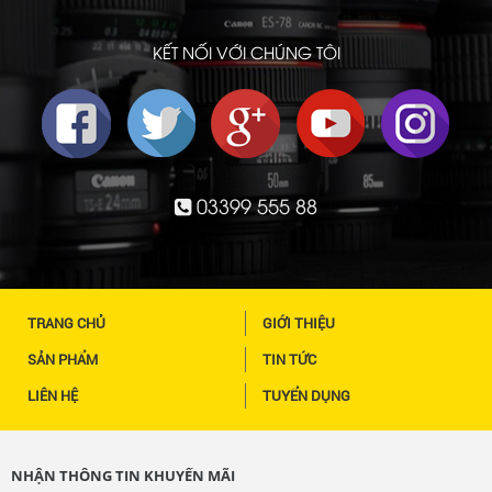
KẾT NỐI VỚI CHÚNG TÔI
03399 555 88
TRANG CHỦ
GIỚI THIỆU
SẢN PHẨM
TIN TỨC
LIÊN HỆ
TUYỂN DỤNG
NHẬN THÔNG TIN KHUYẾN MÃI