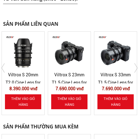
SẢN PHẨM LIÊN QUAN
Viltrox S 23mm
Viltrox S 33mm
Viltrox S 56mm
T1.5 Cine Lens for
T1.5 Cine Lens for
T1.5 Cine Lens for
7.690.000 vnđ
7.690.000 vnđ
7.690.000 vnđ
Sony E Mount
Sony E Mount
Sony E Mount
THÊM VÀO GIỎ
THÊM VÀO GIỎ
THÊM VÀO GIỎ
HÀNG
HÀNG
HÀNG
SẢN PHẨM THƯỜNG MUA KÈM