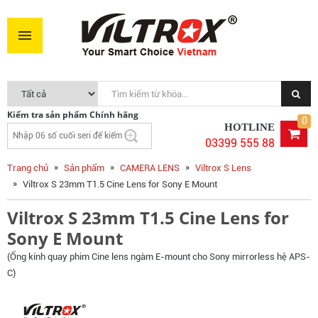
Viltrox S 23mm T1.5 Cine Lens for Sony E Mount
7.690.000VNĐ
MUA NGAY
Kiểm tra sản phẩm Chính hãng
0
HOTLINE
03399 555 88
Trang chủ
Sản phẩm
CAMERA LENS
Viltrox S Lens
Viltrox S 23mm T1.5 Cine Lens for Sony E Mount
Viltrox S 23mm T1.5 Cine Lens for
Sony E Mount
(Ống kính quay phim Cine lens ngàm E-mount cho Sony mirrorless hệ APS-
C)