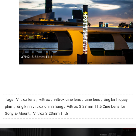
Tags:
Viltrox lens
,
viltrox
,
viltrox cine lens
,
cine lens
,
ống kính quay
phim
,
ống kính viltrox chính hãng
,
Viltrox S 23mm T1.5 Cine Lens for
Sony E-Mount
,
Viltrox S 23mm T1.5