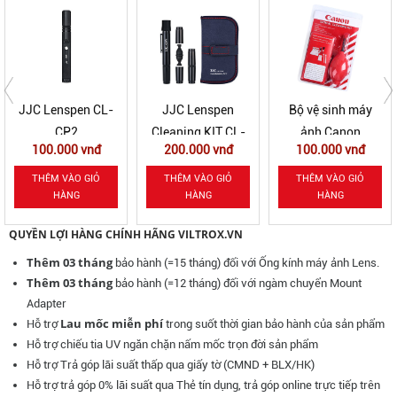
JJC Lenspen
Bộ vệ sinh máy
Zeiss Lens
Cleaning KIT CL-
ảnh Canon
Cleaning Wipe (10
200.000 vnđ
100.000 vnđ
50.000 vnđ
P4II
pcs)
THÊM VÀO GIỎ
THÊM VÀO GIỎ
THÊM VÀO GIỎ
HÀNG
HÀNG
HÀNG
QUYỀN LỢI HÀNG CHÍNH HÃNG VILTROX.VN
Thêm 03 tháng
bảo hành (=15 tháng) đối với Ống kính máy ảnh Lens.
Thêm 03 tháng
bảo hành (=12 tháng) đối với ngàm chuyển Mount
Adapter
Lau mốc miễn phí
Hỗ trợ
trong suốt thời gian bảo hành của sản phẩm
Hỗ trợ chiếu tia UV ngăn chặn nấm mốc
trọn đời sản phẩm
Hỗ trợ Trả góp lãi suất thấp qua giấy tờ (CMND + BLX/HK)
Hỗ trợ trả góp 0% lãi suất qua Thẻ tín dụng, trả góp online trực tiếp trên