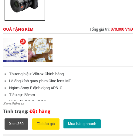
QUÀ TẶNG KÈM
Tổng giá trị:
370.000 VNĐ
Thương hiệu: Viltrox Chính hãng
Là ống kính quay phim Cine lens MF
Ngàm Sony E định dạng APS-C
Tiêu cự: 23mm
Khẩu độ: T/1.5 - T/16
Xem thêm >>
Khoảng lấy nét gần nhất: 30cm
Tình trạng:
Đặt hàng
Góc nhìn: 54,12°
Số lá khẩu: 14 lá
Xem 360
Mua hàng nhanh
Đường kính: 72mm