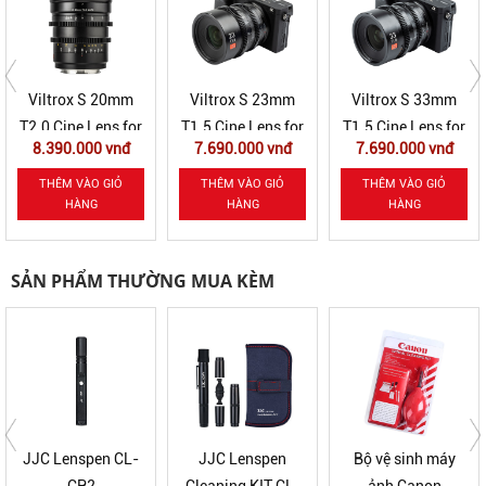
Viltrox S 23mm
Viltrox S 33mm
Viltrox S 56mm
T1.5 Cine Lens for
T1.5 Cine Lens for
T1.5 Cine Lens for
7.690.000 vnđ
7.690.000 vnđ
7.690.000 vnđ
Sony E Mount
Sony E Mount
Sony E Mount
THÊM VÀO GIỎ
THÊM VÀO GIỎ
THÊM VÀO GIỎ
HÀNG
HÀNG
HÀNG
SẢN PHẨM THƯỜNG MUA KÈM
JJC Lenspen
Bộ vệ sinh máy
Zeiss Lens