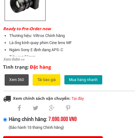
Ready to Pre-Order now
Thương hiệu: Viltrox Chính hãng
Là ống kính quay phim Cine lens MF
Ngàm Sony E định dạng APS-C
Tiêu cự: 56mm
Xem thêm >>
Khẩu độ: T/1.5 - T/16
Tình trạng:
Đặt hàng
Khoảng lấy nét gần nhất: 63cm
Góc nhìn: 23,74°
Xem 360
Mua hàng nhanh
Số lá khẩu: 14 lá
Đường kính: 72mm
Xem chính sách vận chuyển:
Tại đây
Trọng lượng: 540g
7.690.000 VNĐ
Hàng chính hãng:
(Bảo hành 18 tháng Chính hãng)