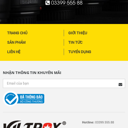
03399 555 88
TRANG CHỦ
GIỚI THIỆU
SẢN PHẨM
TIN TỨC
LIÊN HỆ
TUYỂN DỤNG
NHẬN THÔNG TIN KHUYẾN MÃI
Hotline:
03399.555.88