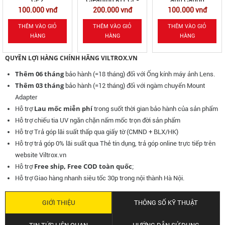
Cleaning KIT CL-
ảnh Canon
Cleaning Wipe (15
200.000 vnđ
100.000 vnđ
70.000 vnđ
P4II
pcs)
THÊM VÀO GIỎ
THÊM VÀO GIỎ
THÊM VÀO GIỎ
HÀNG
HÀNG
HÀNG
QUYỀN LỢI HÀNG CHÍNH HÃNG VILTROX.VN
Thêm 06 tháng
bảo hành (=18 tháng) đối với Ống kính máy ảnh Lens.
Thêm 03 tháng
bảo hành (=12 tháng) đối với ngàm chuyển Mount
Adapter
Lau mốc miễn phí
Hỗ trợ
trong suốt thời gian bảo hành của sản phẩm
Hỗ trợ chiếu tia UV ngăn chặn nấm mốc
trọn đời sản phẩm
Hỗ trợ Trả góp lãi suất thấp qua giấy tờ (CMND + BLX/HK)
Hỗ trợ trả góp 0% lãi suất qua Thẻ tín dụng, trả góp online trực tiếp trên
website Viltrox.vn
Free ship, Free COD toàn quốc
Hỗ trợ
;
Hỗ trợ Giao hàng nhanh siêu tốc 30p trong nội thành Hà Nội.
GIỚI THIỆU
THÔNG SỐ KỸ THUẬT