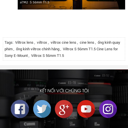
Tags:
Viltrox lens
,
viltrox
,
viltrox cine lens
,
cine lens
,
ống kính quay
phim
,
ống kính viltrox chính hãng
,
Viltrox S 56mm T1.5 Cine Lens for
Sony E-Mount
,
Viltrox S 56mm T1.5
KẾT NỐI VỚI CHÚNG TÔI