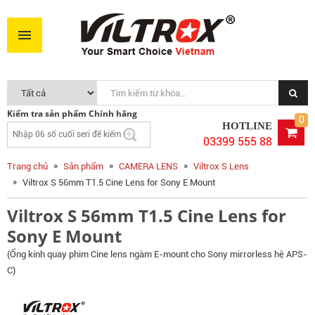
Viltrox S 56mm T1.5 Cine Lens for Sony E Mount
7.690.000VNĐ
MUA NGAY
Kiểm tra sản phẩm Chính hãng
0
HOTLINE
03399 555 88
Trang chủ
Sản phẩm
CAMERA LENS
Viltrox S Lens
Viltrox S 56mm T1.5 Cine Lens for Sony E Mount
Viltrox S 56mm T1.5 Cine Lens for
Sony E Mount
(Ống kính quay phim Cine lens ngàm E-mount cho Sony mirrorless hệ APS-
C)