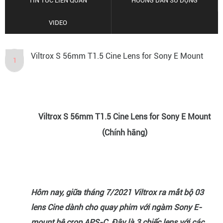
TIN TỨC LIÊN QUAN
HƯỚNG DẪN SỬ DỤNG
VIDEO
Viltrox S 56mm T1.5 Cine Lens for Sony E Mount
1
Viltrox S 56mm T1.5 Cine Lens for Sony E Mount
(Chính hãng)
Hôm nay, giữa tháng 7/2021 Viltrox ra mắt bộ 03
lens Cine dành cho quay phim với ngàm Sony E-
mount hệ crop APS-C. Đây là 3 chiếc lens với các