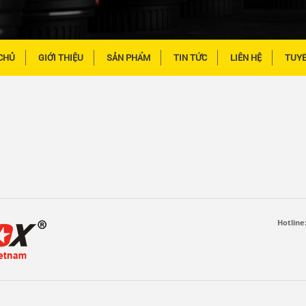
CHỦ
GIỚI THIỆU
SẢN PHẨM
TIN TỨC
LIÊN HỆ
TUY
Hotline