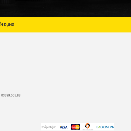
ỂN DỤNG
:
03399.555.88