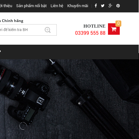
ới thiệu
Sản phẩm nổi bật
Liên hệ
Khuyến mãi
|
m Chính hãng
0
HOTLINE
03399 555 88
P