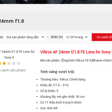
 24mm f1.8
heo
- Hiển thị
So sánh (
0
Viltrox AF 24mm f/1.8 FE Lens for Sony 
Mã sản phẩm: (Ống kính Viltrox FE fullframe chính 
o sánh sản phẩm
Tính năng vượt trội
Thương hiệu: Viltrox Chính hãng
Khẩu độ: f/1.8 - f/16
Số lá khẩu: 9
Khoảng lấy nét gần nhất: 30 cm
Có 11 thấu kính trong 9 nhóm
Góc nhìn 84°