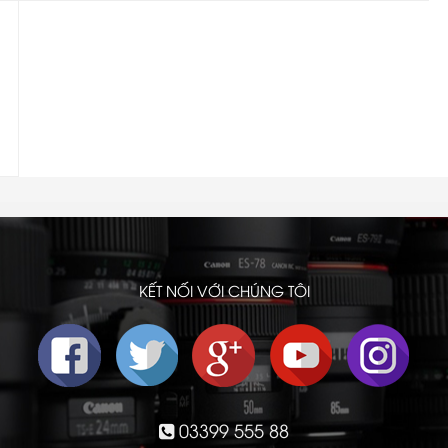
Other
KẾT NỐI VỚI CHÚNG TÔI
03399 555 88