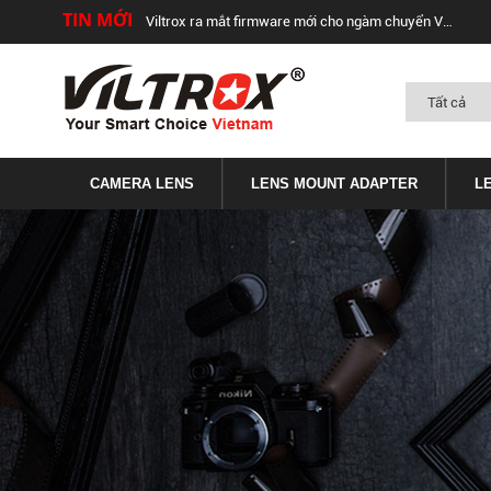
TIN MỚI
Viltrox ra mắt firmware mới cho ngàm chuyển Viltrox EF-FX1 và EF-FX2 (v.2.29)
CAMERA LENS
LENS MOUNT ADAPTER
L