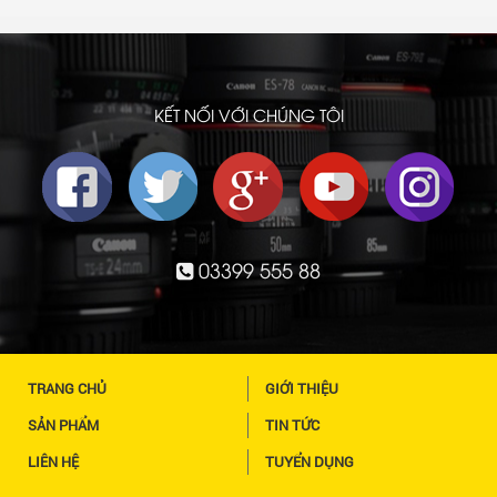
KẾT NỐI VỚI CHÚNG TÔI
03399 555 88
TRANG CHỦ
GIỚI THIỆU
SẢN PHẨM
TIN TỨC
LIÊN HỆ
TUYỂN DỤNG