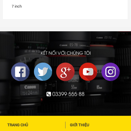
7 inch
KẾT NỐI VỚI CHÚNG TÔI
03399 555 88
TRANG CHỦ
GIỚI THIỆU