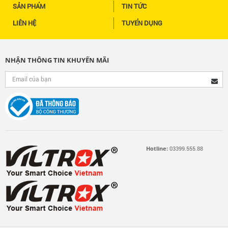
SẢN PHẨM
TIN TỨC
LIÊN HỆ
TUYỂN DỤNG
NHẬN THÔNG TIN KHUYẾN MÃI
Hotline:
03399.555.88