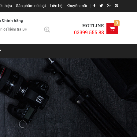
ới thiệu
Sản phẩm nổi bật
Liên hệ
Khuyến mãi
|
m Chính hãng
0
HOTLINE
03399 555 88
P