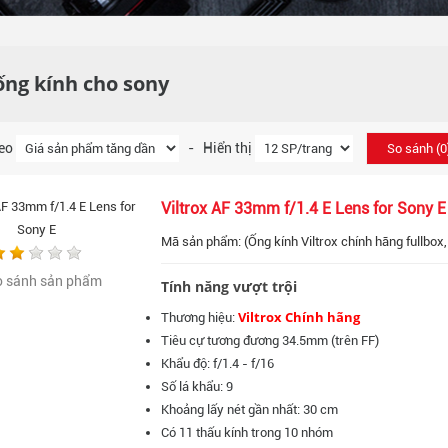
ống kính cho sony
heo
- Hiển thị
So sánh (
0
Viltrox AF 33mm f/1.4 E Lens for Sony E
Mã sản phẩm: (Ống kính Viltrox chính hãng fullbox
o sánh sản phẩm
Tính năng vượt trội
Viltrox Chính hãng
Thương hiệu:
Tiêu cự tương đương 34.5mm (trên FF)
Khẩu độ: f/1.4 - f/16
Số lá khẩu: 9
Khoảng lấy nét gần nhất: 30 cm
Có 11 thấu kính trong 10 nhóm