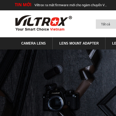
TIN MỚI
Viltrox ra mắt firmware mới cho ngàm chuyển Viltrox EF-FX1 và EF-FX2 (v.2.29)
CAMERA LENS
LENS MOUNT ADAPTER
L