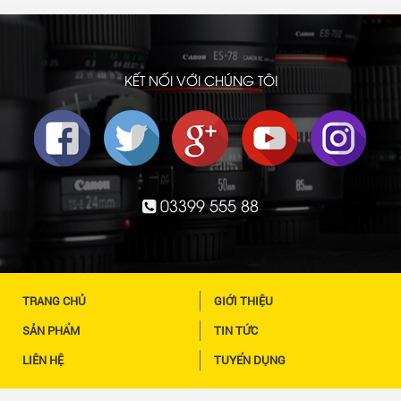
KẾT NỐI VỚI CHÚNG TÔI
03399 555 88
TRANG CHỦ
GIỚI THIỆU
SẢN PHẨM
TIN TỨC
LIÊN HỆ
TUYỂN DỤNG