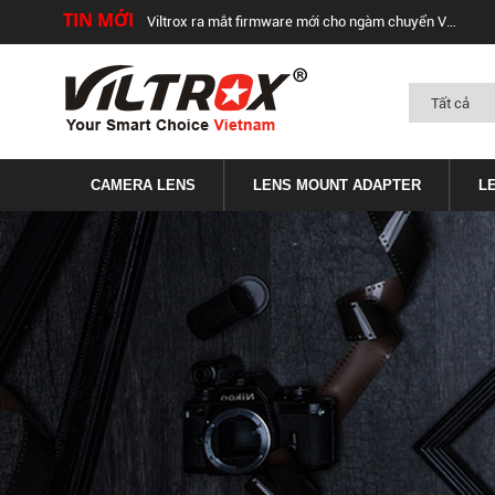
TIN MỚI
Viltrox ra mắt firmware mới cho ngàm chuyển Viltrox EF-FX1 và EF-FX2 (v.2.29)
CAMERA LENS
LENS MOUNT ADAPTER
L