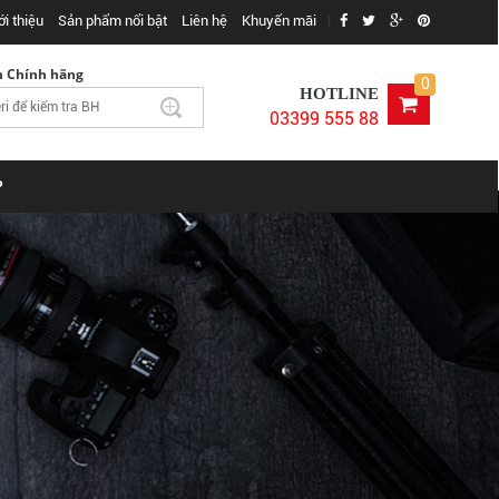
ới thiệu
Sản phẩm nổi bật
Liên hệ
Khuyến mãi
|
m Chính hãng
0
HOTLINE
03399 555 88
P