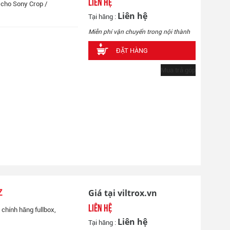
Liên hệ
 cho Sony Crop /
Liên hệ
Tại hãng :
Miễn phí vận chuyển trong nội thành
ĐẶT HÀNG
Mua trả góp
Giá tại viltrox.vn
Z
Liên hệ
chính hãng fullbox,
Liên hệ
Tại hãng :