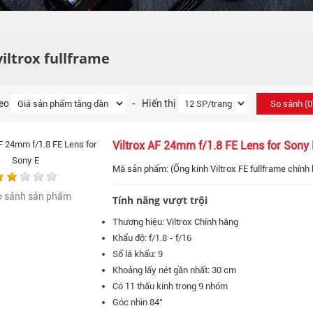
viltrox fullframe
heo
- Hiển thị
So sánh (
0
Viltrox AF 24mm f/1.8 FE Lens for Sony 
Mã sản phẩm: (Ống kính Viltrox FE fullframe chính 
o sánh sản phẩm
Tính năng vượt trội
Thương hiệu: Viltrox Chính hãng
Khẩu độ: f/1.8 - f/16
Số lá khẩu: 9
Khoảng lấy nét gần nhất: 30 cm
Có 11 thấu kính trong 9 nhóm
Góc nhìn 84°