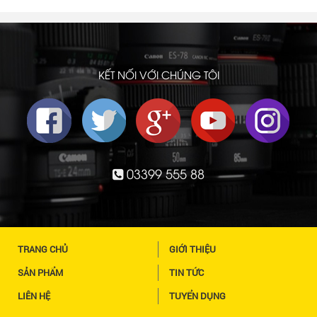
KẾT NỐI VỚI CHÚNG TÔI
03399 555 88
TRANG CHỦ
GIỚI THIỆU
SẢN PHẨM
TIN TỨC
LIÊN HỆ
TUYỂN DỤNG