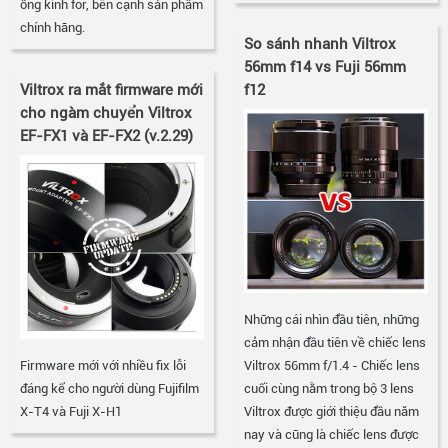
ống kính for, bên cạnh sản phẩm
chính hãng.
So sánh nhanh Viltrox
56mm f14 vs Fuji 56mm
Viltrox ra mắt firmware mới
f12
cho ngàm chuyển Viltrox
EF-FX1 và EF-FX2 (v.2.29)
Những cái nhìn đầu tiên, những
cảm nhận đầu tiên về chiếc lens
Firmware mới với nhiều fix lỗi
Viltrox 56mm f/1.4 - Chiếc lens
đáng kể cho người dùng Fujifilm
cuối cùng nằm trong bộ 3 lens
X-T4 và Fuji X-H1
Viltrox được giới thiệu đầu năm
nay và cũng là chiếc lens được