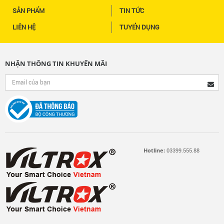
SẢN PHẨM
TIN TỨC
LIÊN HỆ
TUYỂN DỤNG
NHẬN THÔNG TIN KHUYẾN MÃI
Hotline:
03399.555.88