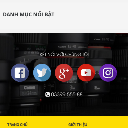
DANH MỤC NỔI BẬT
KẾT NỐI VỚI CHÚNG TÔI
03399 555 88
TRANG CHỦ
GIỚI THIỆU